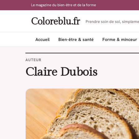
Le magazine du bien-être et de la forme
Coloreblu.fr
Prendre soin de soi, simpleme
Accueil
Bien-être & santé
Forme & minceur
AUTEUR
Claire Dubois