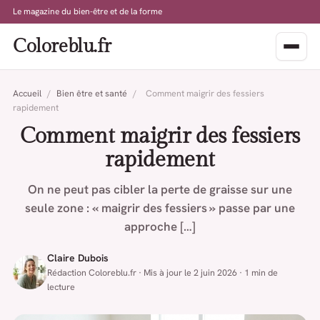
Le magazine du bien-être et de la forme
Coloreblu.fr
Accueil
/
Bien être et santé
/
Comment maigrir des fessiers
rapidement
Comment maigrir des fessiers
rapidement
On ne peut pas cibler la perte de graisse sur une
seule zone : « maigrir des fessiers » passe par une
approche […]
Claire Dubois
Rédaction Coloreblu.fr · Mis à jour le 2 juin 2026 · 1 min de
lecture