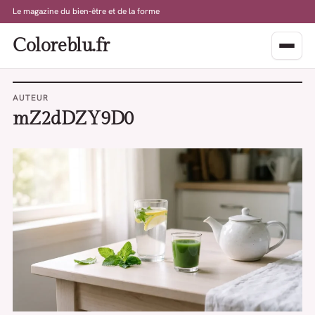
Le magazine du bien-être et de la forme
Coloreblu.fr
AUTEUR
mZ2dDZY9D0